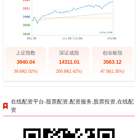
上证指数
深证成指
创业板指
3940.04
14311.01
3563.12
39.69
(1.02%)
200.89
(1.42%)
47.56
(1.35%)
在线配资平台-股票配资,配资服务,股票投资,在线配
资