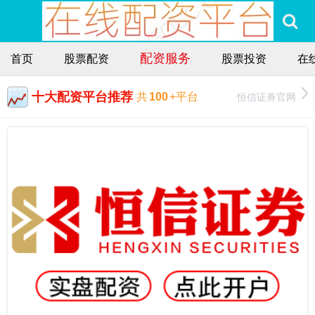
配资服务
首页
股票配资
股票投资
在
十大配资平台推荐
恒信证券官网
共
100
+平台