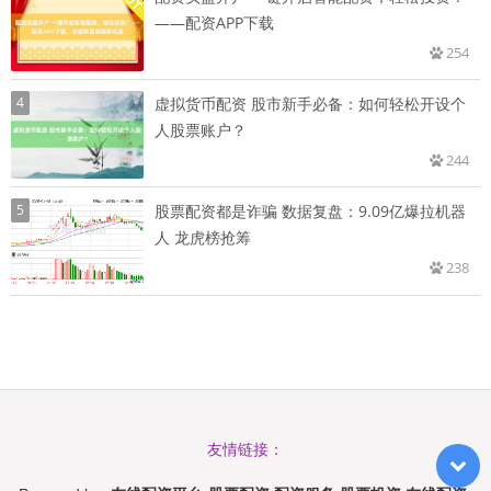
——配资APP下载
254
4
虚拟货币配资 股市新手必备：如何轻松开设个
人股票账户？
244
5
股票配资都是诈骗 数据复盘：9.09亿爆拉机器
人 龙虎榜抢筹
238
友情链接：