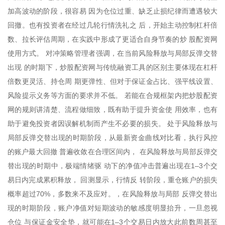
加高波动的阶段，很容易 因为仓位过重、缺乏止损纪律而遭遇较大
回撤。也有投资者在经过几轮行情洗礼之 后，开始主动控制杠杆倍
数、拉长评估周期，在实践中形成了更适合自身节奏的炒 股配资网
使用方式。 对冲策略管理者强调，在当前风险释放与局部反弹交替
出现 的时期下，炒股配资网与传统融资工具的区别主要体现在杠杆
倍数更灵活、持仓周 期更弹性、但对于保证金占比、强平线设置、
风险提示义务等方面的要求并不低。 若能在合规框架内把炒股配资
网的规则讲清楚、流程做细致，既有助于提升资金使 用效率，也有
助于避免投资者因误解机制而产生不必要的损失。 处于风险释放与
局部反弹交替出现的时期阶段，从最新资金曲线对比看，执行风控
的账户最大回撤 普遍收敛在合理区间内， 在风险释放与局部反弹交
替出现的时期中，极端情绪驱 动下的净值冲击普遍出现在1–3个交
易日内完成累积释放， 回测显示，行情反 转阶段，重仓账户的损失
概率超过70%，多数来不及应对。，在风险释放与局部 反弹交替出
现的时期阶段，账户净值对短期波动的敏感度明显抬升，一旦忽视
仓位 与保证金安全垫，就可能在1–3个交易日内放大此前数周甚至