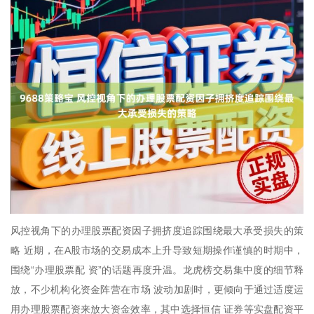
风控视角下的办理股票配资因子拥挤度追踪围绕最大承受损失的策
略 近期，在A股市场的交易成本上升导致短期操作谨慎的时期中，
围绕“办理股票配 资”的话题再度升温。龙虎榜交易集中度的细节释
放，不少机构化资金阵营在市场 波动加剧时，更倾向于通过适度运
用办理股票配资来放大资金效率，其中选择恒信 证券等实盘配资平