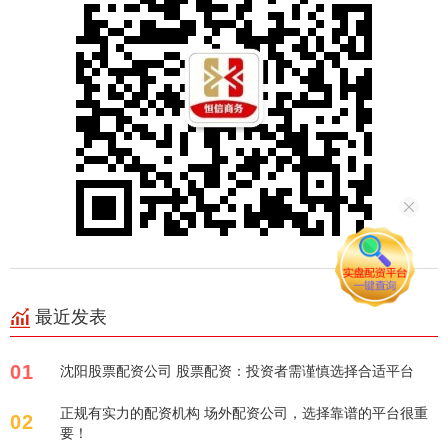
最近发表
01
沈阳股票配资公司 股票配资：投资者需谨慎选择合适平台
正规有实力的配资机构 场外配资公司，选择靠谱的平台很重
02
要！