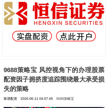
9688策略宝 风控视角下的办理股票
配资因子拥挤度追踪围绕最大承受损
失的策略
9688策略宝
靠谱配资
2026-06-11 04:07:49