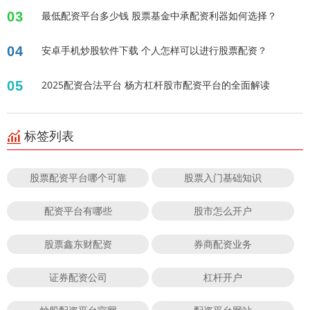
03
最低配资平台多少钱 股票基金中承配资利器如何选择？
04
安卓手机炒股软件下载 个人怎样可以进行股票配资？
05
2025配资合法平台 杨方杠杆股市配资平台的全面解读
标签列表
股票配资平台哪个可靠
股票入门基础知识
配资平台有哪些
股市怎么开户
股票鑫东财配资
券商配资业务
证券配资公司
杠杆开户