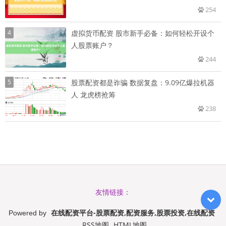
254
4
虚拟货币配资 股市新手必备：如何轻松开设个
人股票账户？
244
5
股票配资都是诈骗 数据复盘：9.09亿爆拉机器
人 龙虎榜抢筹
238
友情链接：
在线配资平台-股票配资,配资服务,股票投资,在线配资
Powered by
RSS地图
HTML地图