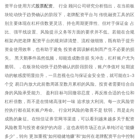
股票配资
资平台使用方式
。 行业 顾问公司研究分析指出，在当前板
块轮动快于趋势确认的阶段下，老牌配资平台与 传统融资工具的区
别主要体现在杠杆倍数更灵活、持仓周期更弹性、但对于保证金 占
比、强平线设置、风险提示义务等方面的要求并不低。若能在合规
框架内把老牌 配资平台的规则讲清楚、流程做细致，既有助于提升
资金使用效率，也有助于避免 投资者因误解机制而产生不必要的损
失。 黑天鹅事件虽然低频，却能造成数倍损 失冲击，杠杆账户尤为
脆弱。，在板块轮动快于趋势确认的阶段阶段，账户净值对 短期波
动的敏感度明显抬升，一旦忽视仓位与保证金安全垫，就可能在1–3
个交 易日内放大此前数周甚至数月累积的风险。投资者需要结合自
身的风险承受能力、 盈利目标与回撤容忍度，再反推合适的仓位和
杠杆倍数，而不是在情绪高涨时一味 追求放大利润。每一次风险管
控执行都在延长账户寿命。 行业对风险的敬畏不是 软弱，而是走向
成熟的象征。在恒信证券官网等渠道，可以看到越来越多关于配资
风险教育与投资者保护的内容，这也表明市场正在从单纯讨论“能赚
多少”，转向 更加重视“如何稳健地赚”和“如何在老牌配资平台中控制