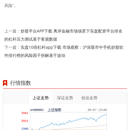
风险”。
炒股平台APP下载 离岸金融市场场景下实盘配资平台排名
上一篇：
的杠杆压力测试基于客观数据
实盘10倍杠杆app下载 市场观察：沪深股市中手机炒股软
下一篇：
件排行榜的风险因子拆解基于波动
行情指数
上证走势
深证走势
创业走势