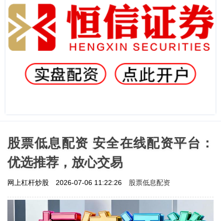
股票低息配资 安全在线配资平台：
优选推荐，放心交易
股票低息配资
网上杠杆炒股
2026-07-06 11:22:26