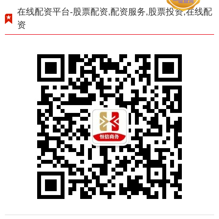
在线配资平台-股票配资,配资服务,股票投资,在线配
资