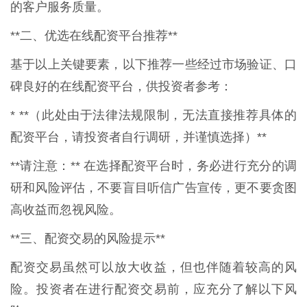
的客户服务质量。
**二、优选在线配资平台推荐**
基于以上关键要素，以下推荐一些经过市场验证、口
碑良好的在线配资平台，供投资者参考：
* **（此处由于法律法规限制，无法直接推荐具体的
配资平台，请投资者自行调研，并谨慎选择）**
**请注意：** 在选择配资平台时，务必进行充分的调
研和风险评估，不要盲目听信广告宣传，更不要贪图
高收益而忽视风险。
**三、配资交易的风险提示**
配资交易虽然可以放大收益，但也伴随着较高的风
险。投资者在进行配资交易前，应充分了解以下风