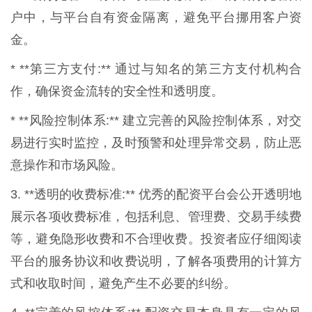
户中，与平台自有资金隔离，避免平台挪用客户资
金。
* **第三方支付:** 通过与知名的第三方支付机构合
作，确保资金流转的安全性和透明度。
* **风险控制体系:** 建立完善的风险控制体系，对交
易进行实时监控，及时预警和处理异常交易，防止恶
意操作和市场风险。
3. **透明的收费标准:** 优秀的配资平台会公开透明地
展示各项收费标准，包括利息、管理费、交易手续费
等，避免隐形收费和不合理收费。投资者应仔细阅读
平台的服务协议和收费说明，了解各项费用的计算方
式和收取时间，避免产生不必要的纠纷。