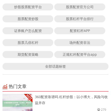
炒股股票配资平台
股票配资官方公司
股票配资炒股
股票杠杆平台排行
证券账户怎么配资
配资杠杆APP
股票几倍杠杆
场外配资非法
期货配资策略
正规杠杆配资平台app
全部话题标签
热门文章
360配资靠谱吗 杠杆炒股：以小博大，风险与收
益并存
279