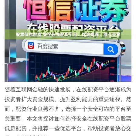
随着互联网金融的快速发展，在线配资平台逐渐成为
投资者扩大资金规模、提升盈利能力的重要途径。然
而，配资行业良莠不齐，选择一个安全可靠的平台至
关重要。本文将探讨如何选择安全在线配资平台股票
低息配资，并推荐一些优选平台，帮助投资者放心交