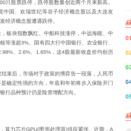
0只股票跌停，跌停股数量创近两个月来新高。
觉中国、欢瑞世纪等谷子经济概念股以及大连友
发经济概念股遭遇跌停。
，板块指数飘红。中船科技涨停，中远海能、中
0
核等涨超3%。国有四大行中国银行、农业银行、
98%、2.6%、1.65%，这4股最新收盘价均创历
0
0
结束后，市场对于政策的博弈告一段落，人民币
0
将是确定性强的方向，年底和年初将步入保险开门
银行品种预计仍是险资增配方向。
0
算力芯片GPU(图形处理器)供应紧张。近期，A