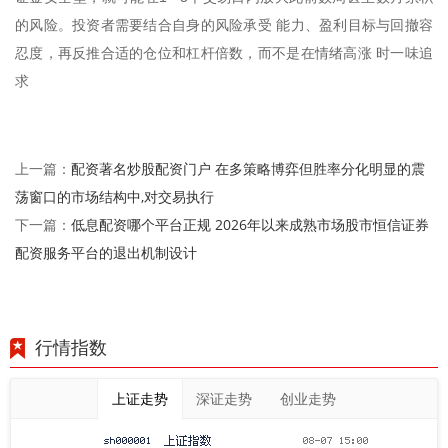
的风险。投资者需要结合自身的风险承受 能力、盈利目标与回撤容
忍度，再反推合适的仓位和杠杆倍数，而不是在情绪高涨 时一味追
求
配资著名炒股配资门户 在多策略博弈但胜率分化明显的震
上一篇：
荡窗口的市场结构中,对交易执行
低息配资哪个平台正规 2026年以来成熟市场股市恒信证券
下一篇：
配资服务平台的退出机制设计
行情指数
上证走势
深证走势
创业走势