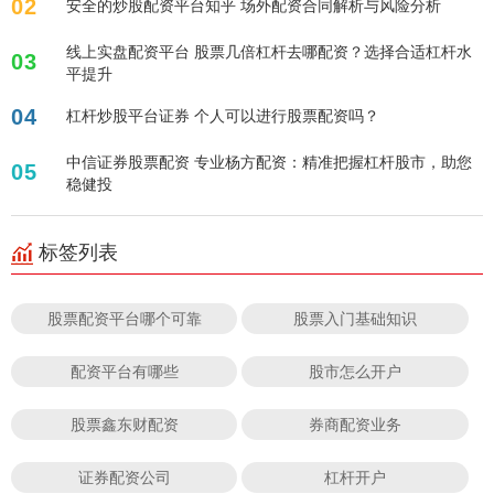
02
安全的炒股配资平台知乎 场外配资合同解析与风险分析
线上实盘配资平台 股票几倍杠杆去哪配资？选择合适杠杆水
03
平提升
04
杠杆炒股平台证券 个人可以进行股票配资吗？
中信证券股票配资 专业杨方配资：精准把握杠杆股市，助您
05
稳健投
标签列表
股票配资平台哪个可靠
股票入门基础知识
配资平台有哪些
股市怎么开户
股票鑫东财配资
券商配资业务
证券配资公司
杠杆开户