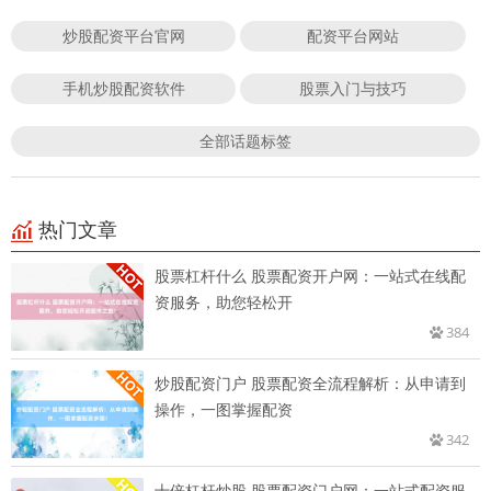
炒股配资平台官网
配资平台网站
手机炒股配资软件
股票入门与技巧
全部话题标签
热门文章
股票杠杆什么 股票配资开户网：一站式在线配
资服务，助您轻松开
384
炒股配资门户 股票配资全流程解析：从申请到
操作，一图掌握配资
342
十倍杠杆炒股 股票配资门户网：一站式配资服