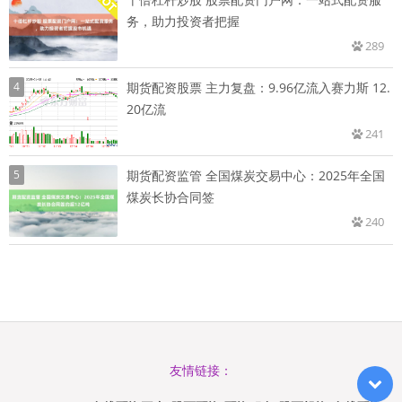
务，助力投资者把握
289
4
期货配资股票 主力复盘：9.96亿流入赛力斯 12.
20亿流
241
5
期货配资监管 全国煤炭交易中心：2025年全国
煤炭长协合同签
240
友情链接：