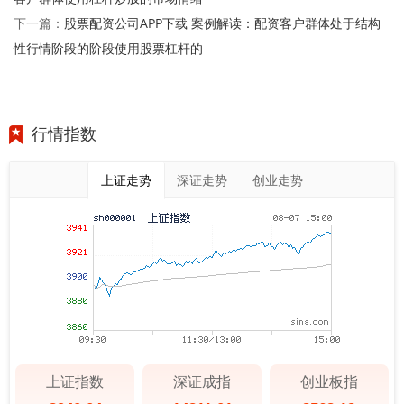
股票配资公司APP下载 案例解读：配资客户群体处于结构
下一篇：
性行情阶段的阶段使用股票杠杆的
行情指数
上证走势
深证走势
创业走势
上证指数
深证成指
创业板指