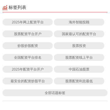
标签列表
2025年网上配资平台
海外智能投顾
股票配资平台开户
国家最认可的配资平台
炒股炒股配资
股票投资
全国配资平台排名
股票配资线上平台
2025年配资平台开户
中国石油股票
最安全的配资炒股平台
股票配资利息最低
全部话题标签