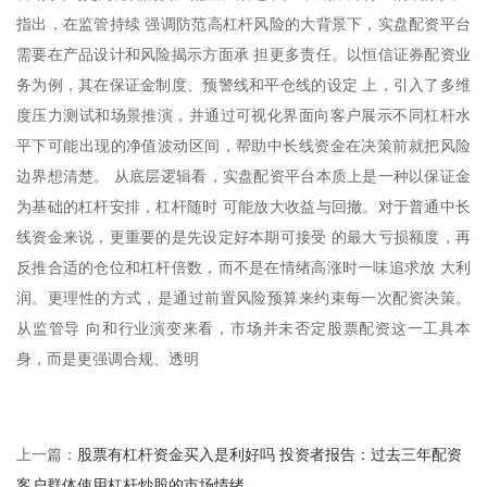
指出，在监管持续 强调防范高杠杆风险的大背景下，实盘配资平台
需要在产品设计和风险揭示方面承 担更多责任。以恒信证券配资业
务为例，其在保证金制度、预警线和平仓线的设定 上，引入了多维
度压力测试和场景推演，并通过可视化界面向客户展示不同杠杆水
平下可能出现的净值波动区间，帮助中长线资金在决策前就把风险
边界想清楚。 从底层逻辑看，实盘配资平台本质上是一种以保证金
为基础的杠杆安排，杠杆随时 可能放大收益与回撤。对于普通中长
线资金来说，更重要的是先设定好本期可接受 的最大亏损额度，再
反推合适的仓位和杠杆倍数，而不是在情绪高涨时一味追求放 大利
润。更理性的方式，是通过前置风险预算来约束每一次配资决策。
从监管导 向和行业演变来看，市场并未否定股票配资这一工具本
身，而是更强调合规、透明
股票有杠杆资金买入是利好吗 投资者报告：过去三年配资
上一篇：
客户群体使用杠杆炒股的市场情绪