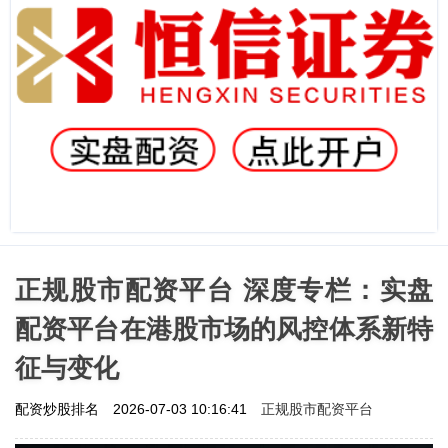
正规股市配资平台 深度专栏：实盘
配资平台在港股市场的风控体系新特
征与变化
正规股市配资平台
配资炒股排名
2026-07-03 10:16:41