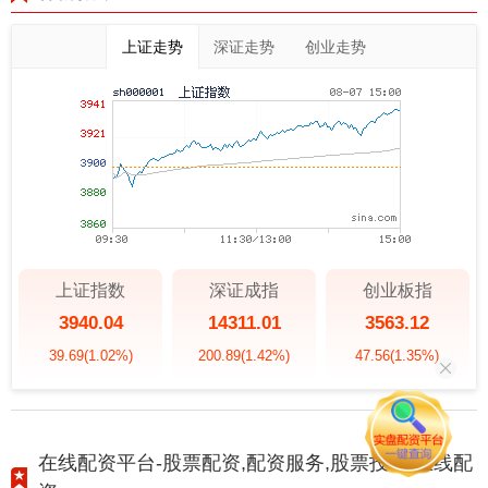
上证走势
深证走势
创业走势
上证指数
深证成指
创业板指
3940.04
14311.01
3563.12
39.69
(1.02%)
200.89
(1.42%)
47.56
(1.35%)
在线配资平台-股票配资,配资服务,股票投资,在线配