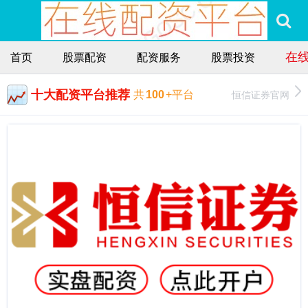
在
首页
股票配资
配资服务
股票投资
十大配资平台推荐
恒信证券官网
共
100
+平台