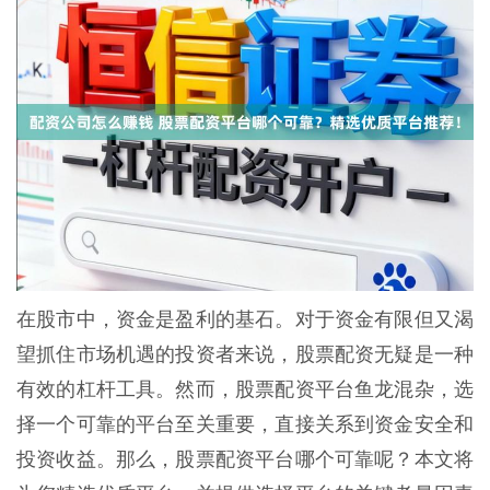
在股市中，资金是盈利的基石。对于资金有限但又渴
望抓住市场机遇的投资者来说，股票配资无疑是一种
有效的杠杆工具。然而，股票配资平台鱼龙混杂，选
择一个可靠的平台至关重要，直接关系到资金安全和
投资收益。那么，股票配资平台哪个可靠呢？本文将