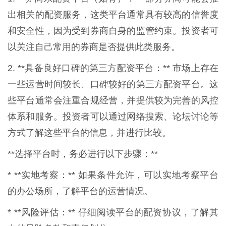
出相关的配资服务，这类平台通常具有较高的信誉度
和安全性，因为受到券商自身的监管约束。投资者可
以关注自己常用的券商是否提供此类服务。
2. **具备良好口碑的第三方配资平台：** 市场上存在
一些运营时间较长、口碑较好的第三方配资平台。这
些平台通常会注重合规经营，并提供较为完善的风控
体系和服务。投资者可以通过网络搜索、论坛讨论等
方式了解这些平台的信息，并进行比较。
**选择平台时，务必进行以下步骤：**
* **实地考察：** 如果条件允许，可以实地考察平台
的办公场所，了解平台的运营情况。
* **风险评估：** 仔细阅读平台的配资协议，了解其