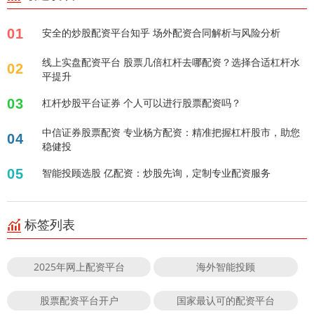
01
安全的炒股配资平台知乎 场外配资合同解析与风险分析
线上实盘配资平台 股票几倍杠杆去哪配资？选择合适杠杆水
02
平提升
03
杠杆炒股平台证券 个人可以进行股票配资吗？
中信证券股票配资 专业杨方配资：精准把握杠杆股市，助您
04
稳健投
05
智能投顾选股 亿配资：炒股先询，定制专业配资服务
标签列表
2025年网上配资平台
海外智能投顾
股票配资平台开户
国家最认可的配资平台