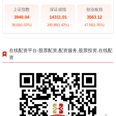
上证指数
深证成指
创业板指
3940.04
14311.01
3563.12
39.69
(1.02%)
200.89
(1.42%)
47.56
(1.35%)
在线配资平台-股票配资,配资服务,股票投资,在线配
资