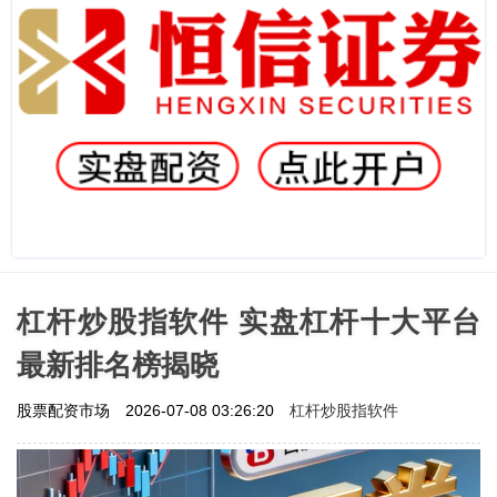
杠杆炒股指软件 实盘杠杆十大平台
最新排名榜揭晓
杠杆炒股指软件
股票配资市场
2026-07-08 03:26:20