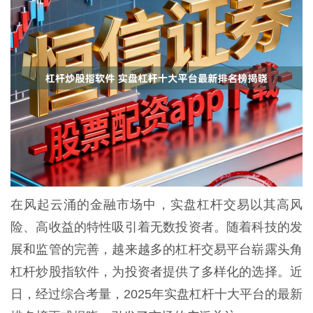
在风起云涌的金融市场中，实盘杠杆交易以其高风
险、高收益的特性吸引着无数投资者。随着科技的发
展和监管的完善，越来越多的杠杆交易平台崭露头角
杠杆炒股指软件，为投资者提供了多样化的选择。近
日，经过综合考量，2025年实盘杠杆十大平台的最新