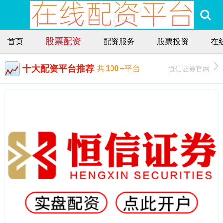
股票配资
首页
配资服务
股票投资
在
十大配资平台推荐
恒信证券官网
共
100
+平台