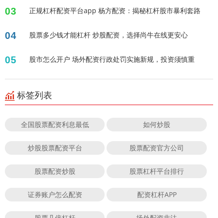
03
正规杠杆配资平台app 杨方配资：揭秘杠杆股市暴利套路
04
股票多少钱才能杠杆 炒股配资，选择尚牛在线更安心
05
股市怎么开户 场外配资行政处罚实施新规，投资须慎重
标签列表
全国股票配资利息最低
如何炒股
炒股股票配资平台
股票配资官方公司
股票配资炒股
股票杠杆平台排行
证券账户怎么配资
配资杠杆APP
股票几倍杠杆
场外配资非法