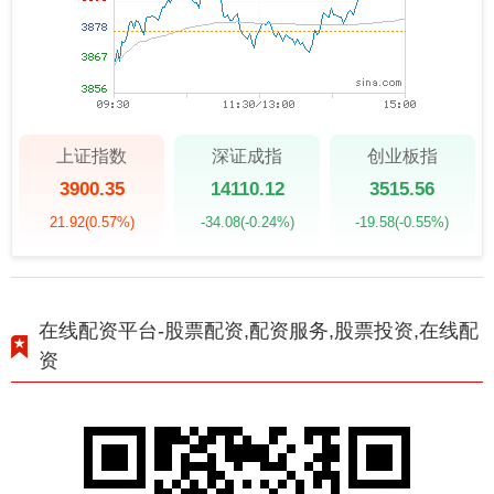
上证指数
深证成指
创业板指
3900.35
14110.12
3515.56
21.92
(0.57%)
-34.08
(-0.24%)
-19.58
(-0.55%)
在线配资平台-股票配资,配资服务,股票投资,在线配
资