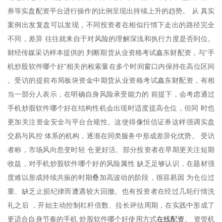
券等实盘配资平台进行操作的比例呈现出持续上升的趋势。 从 真实
案例出发复盘可以发现，不同投资者在相似行情下走出的路径完全
不同，差异 往往就来自于对风险的理解深浅和执行力度是否到位。
财经传媒采访样本提供的 判断期货从业资格考试鑫东财配资，与“手
机炒股软件哪个好”相关的检索量在多个时间窗口内保持在高位区间
。受访的提前布局板块资金中期货从业资格考试鑫东财配资，有相
当一部分人表示，在明确自身风险承受能力的 前提下，会考虑通过
手机炒股软件哪个好在结构性机会出现时适度提高仓位，但同 时也
更加关注资金安全与平台合规性。这使得像恒信证券这样强调实盘
交易与风控 体系的机构，逐渐在同类服务中形成差异化优势。 受访
者称，市场风向忽变时轻 仓更好活。部分投资者在早期更关注短期
收益，对手机炒股软件哪个好的风险属性 缺乏足够认识，在题材强
度难以形成持续共振的时期叠加高波动的阶段，很容易因 为仓位过
重、缺乏止损纪律而遭遇较大回撤。也有投资者在经过几轮行情洗
礼之后 ，开始主动控制杠杆倍数、拉长评估周期，在实践中形成了
在线配资
更适合自身节奏的手机 炒股软件哪个好使用方式
。 资管机