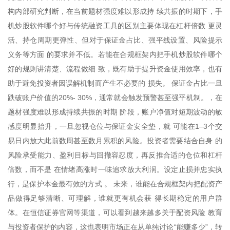
构内部研究判断，在当前题材强度难以形成持 续共振的时期下，手
机炒股软件哪个好与传统融资工具的区别主要体现在杠杆倍数 更灵
活、持仓周期更弹性、但对于保证金占比、强平线设置、风险提示
义务等方面 的要求并不低。若能在合规框架内把手机炒股软件哪个
好的规则讲清楚、流程做细 致，既有助于提升资金使用效率，也有
助于避免投资者因误解机制而产生不必要的 损失。 保证金占比一旦
跌破账户价值的20%- 30%，通常就会触发预警甚至强平机制。，在
题材强度难以形成持续共振的时期 阶段，账户净值对短期波动的敏
感度明显抬升，一旦忽视仓位与保证金安全垫，就 可能在1–3个交
易日内放大此前数周甚至数月累积的风险。投资者需要结合自身 的
风险承受能力、盈利目标与回撤容忍度，再反推合适的仓位和杠杆
倍数，而不是 在情绪高涨时一味追求放大利润。设定止损并忠实执
行，是保护本金最有效的方式 。 未来，谁能在合规框架内把配资产
品做得足够清晰、可理解，谁就更有机会获 得长期稳定的用户群
体。在恒信证券官网等渠道，可以看到越来越多关于配资风险 教育
与投资者保护的内容，这也表明市场正在从单纯讨论“能赚多少”，转