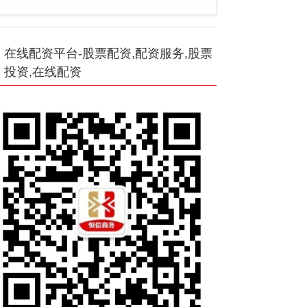
在线配资平台-股票配资,配资服务,股票
投资,在线配资