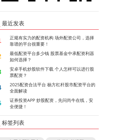
最近发表
正规有实力的配资机构 场外配资公司，选择
1
靠谱的平台很重要！
最低配资平台多少钱 股票基金中承配资利器
2
如何选择？
安卓手机炒股软件下载 个人怎样可以进行股
3
票配资？
2025配资合法平台 杨方杠杆股市配资平台的
4
全面解读
证券投资APP 炒股配资，先问尚牛在线，安
5
全便捷！
标签列表