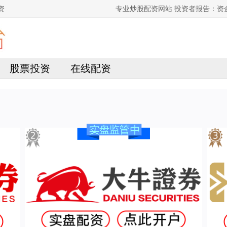
资
专业炒股配资网站 投资者报告：资
股票投资
在线配资