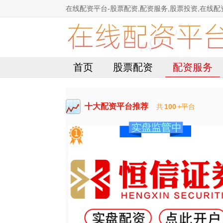
在线配资平台-股票配资,配资服务,股票投资,在线配
首页
股票配资
配资服务
十大配资平台推荐
共
100
+平台