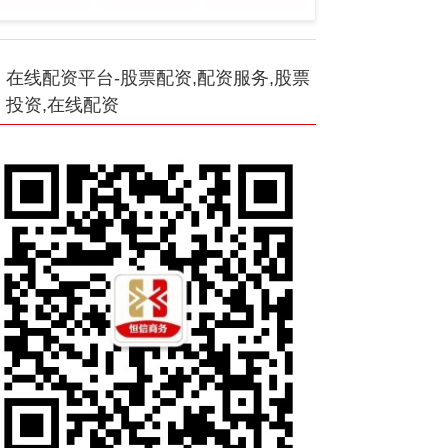
在线配资平台-股票配资,配资服务,股票
投资,在线配资