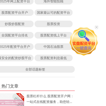
2025年网上配资平台
海外智能投顾
股票配资平台开户
国家最认可的配资平台
炒股炒股配资
股票投资
全国配资平台排名
股票配资线上平台
2025年配资平台开户
中国石油股票
最安全的配资炒股平台
股票配资利息最低
全部话题标签
热门文章
股票杠杆什么 股票配资开户网：
一站式在线配资服务，助您轻松