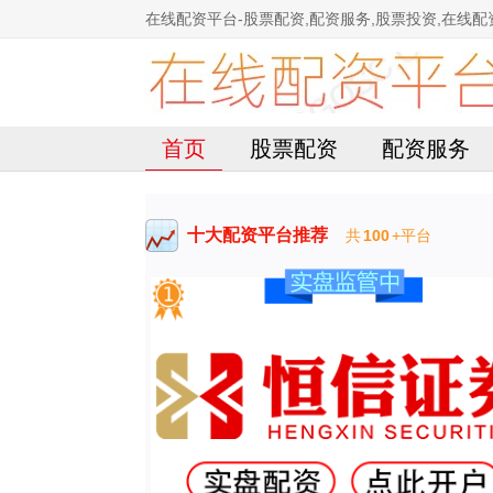
在线配资平台-股票配资,配资服务,股票投资,在线配
首页
股票配资
配资服务
十大配资平台推荐
共
100
+平台