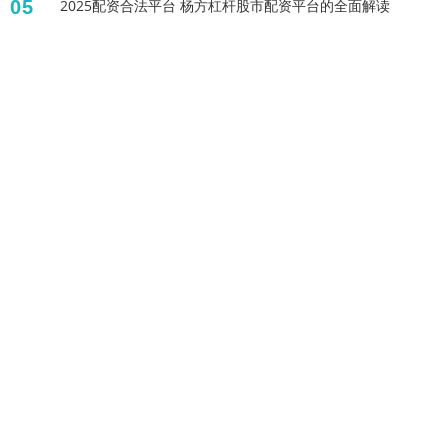
05
2025配资合法平台 杨方杠杆股市配资平台的全面解读
标签列表
股票配资平台哪个可靠
股票入门基础知识
配资平台有哪些
股市怎么开户
股票鑫东财配资
券商配资业务
证券配资公司
杠杆开户
炒股配资平台官网
配资平台网站
手机炒股配资软件
股票入门与技巧
全部话题标签