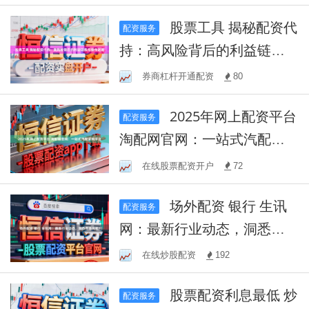
股票工具 揭秘配资代
配资服务
持：高风险背后的利益链条
与操作迷局
券商杠杆开通配资
80
2025年网上配资平台
配资服务
淘配网官网：一站式汽配采
购平台
在线股票配资开户
72
场外配资 银行 生讯
配资服务
网：最新行业动态，洞悉市
场先机！
在线炒股配资
192
股票配资利息最低 炒
配资服务