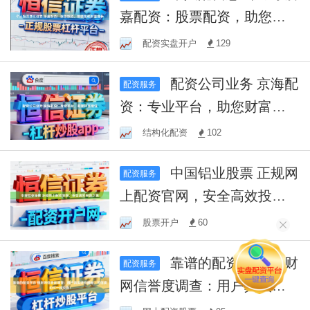
嘉配资：股票配资，助您实
现财富增长
配资实盘开户
129
配资公司业务 京海配
配资服务
资：专业平台，助您财富增
值
结构化配资
102
中国铝业股票 正规网
配资服务
上配资官网，安全高效投资
之选
股票开户
60
靠谱的配资平台 恒财
配资服务
网信誉度调查：用户真实评
价揭秘，可信度如何一探究