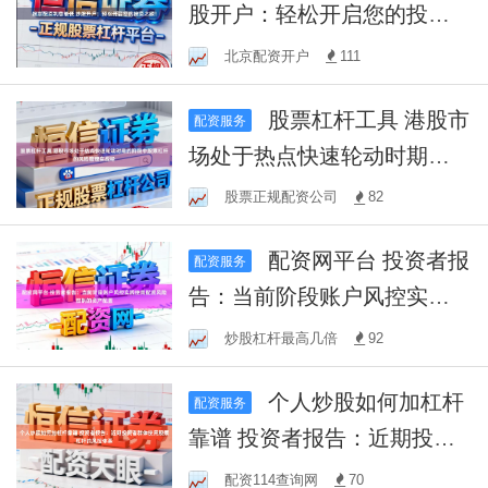
股开户：轻松开启您的投资
之旅！
北京配资开户
111
股票杠杆工具 港股市
配资服务
场处于热点快速轮动时期的
阶段中股票杠杆的风险管理
股票正规配资公司
82
实战经
配资网平台 投资者报
配资服务
告：当前阶段账户风控实践
使用配资风险控制的资产配
炒股杠杆最高几倍
92
置
个人炒股如何加杠杆
配资服务
靠谱 投资者报告：近期投资
者群体使用股票杠杆的风控
配资114查询网
70