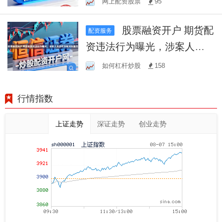
网上配资股票
95
竟！
股票融资开户 期货配
配资服务
资违法行为曝光，涉案人员
因欺诈被判刑重罚
如何杠杆炒股
158
行情指数
上证走势
深证走势
创业走势