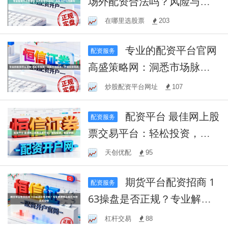
场外配资合法吗？风险与合
规性解析
在哪里选股票
203
专业的配资平台官网
配资服务
高盛策略网：洞悉市场脉
搏，把握投资先机
炒股配资平台网址
107
配资平台 最佳网上股
配资服务
票交易平台：轻松投资，收
益翻倍！
天创优配
95
期货平台配资招商 1
配资服务
63操盘是否正规？专业解读
其合规性与投资安全性
杠杆交易
88