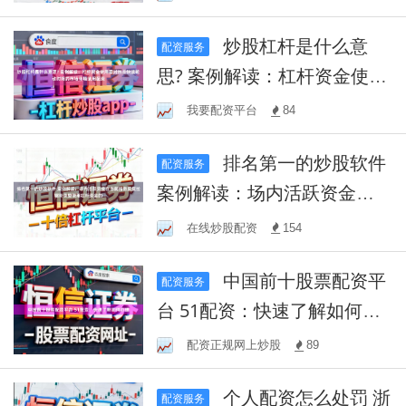
体系
炒股杠杆是什么意
配资服务
思? 案例解读：杠杆资金使用
面对热点快速轮动时期的市
我要配资平台
84
场环境使用配资
排名第一的炒股软件
配资服务
案例解读：场内活跃资金在
当前指数反复拉锯阶段里使
在线炒股配资
154
用杠杆资金的
中国前十股票配资平
配资服务
台 51配资：快速了解如何办
理
配资正规网上炒股
89
个人配资怎么处罚 浙
配资服务