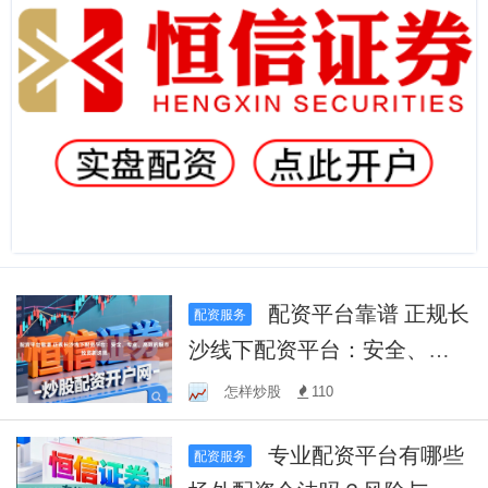
配资平台靠谱 正规长
配资服务
沙线下配资平台：安全、专
业、高效的股市投资新选择
怎样炒股
110
专业配资平台有哪些
配资服务