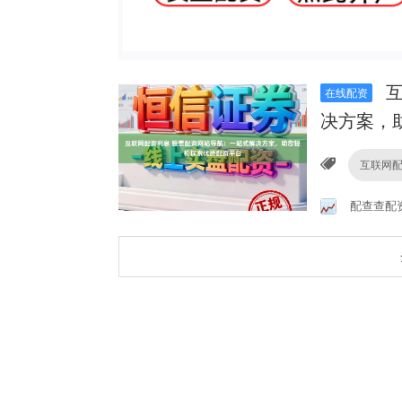
互
在线配资
决方案，
互联网
配查查配