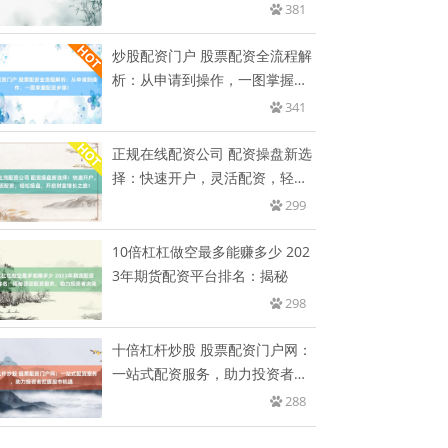
开
381
炒股配资门户 股票配资全流程解
析：从申请到操作，一图掌握配
资
341
正规在线配资公司 配资操盘新选
择：快速开户，灵活配资，轻松
操
299
10倍杠杠做空最多能赚多少 202
3年期货配资平台排名：揭秘
298
十倍杠杆炒股 股票配资门户网：
一站式配资服务，助力投资者把
握
288