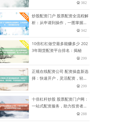
开
382
炒股配资门户 股票配资全流程解
析：从申请到操作，一图掌握配
资
342
10倍杠杠做空最多能赚多少 202
3年期货配资平台排名：揭秘
299
正规在线配资公司 配资操盘新选
择：快速开户，灵活配资，轻松
操
299
十倍杠杆炒股 股票配资门户网：
一站式配资服务，助力投资者把
握
288