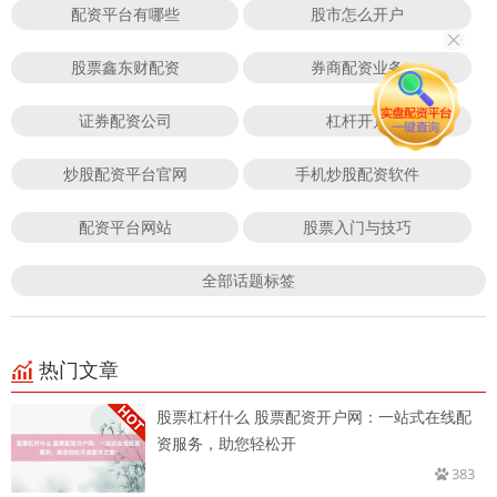
配资平台有哪些
股市怎么开户
股票鑫东财配资
券商配资业务
证券配资公司
杠杆开户
炒股配资平台官网
手机炒股配资软件
配资平台网站
股票入门与技巧
全部话题标签
热门文章
股票杠杆什么 股票配资开户网：一站式在线配
资服务，助您轻松开
383