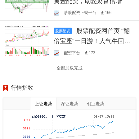
黄金配资，助您财富倍增
炒股配资正规平台
166
股票配资网首页 “翻
股票配资
倍宝座”一日游！人气牛回撤1
7个点 高标再显亏钱效应 这
配资平台
173
些方向成聚集地
全部加载完成
行情指数
上证走势
深证走势
创业走势