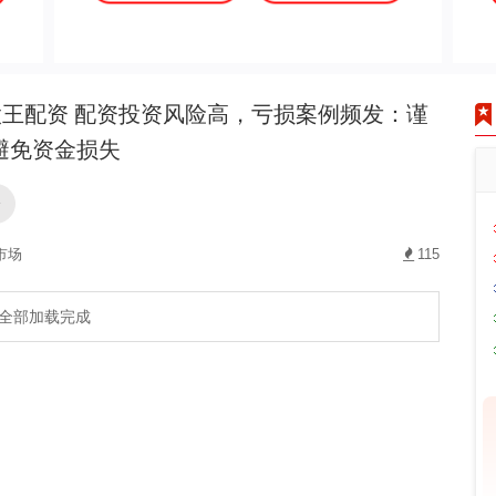
王配资 配资投资风险高，亏损案例频发：谨
避免资金损失
资
市场
115
全部加载完成