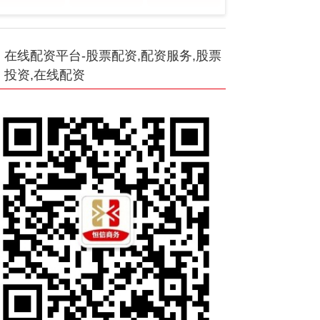
在线配资平台-股票配资,配资服务,股票
投资,在线配资