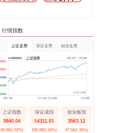
行情指数
上证走势
深证走势
创业走势
上证指数
深证成指
创业板指
3940.04
14311.01
3563.12
39.69
(1.02%)
200.89
(1.42%)
47.56
(1.35%)