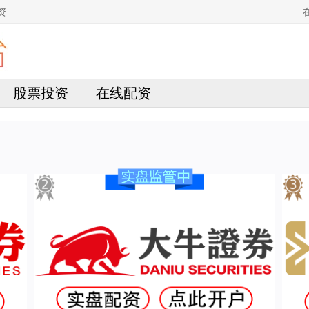
资
股票投资
在线配资