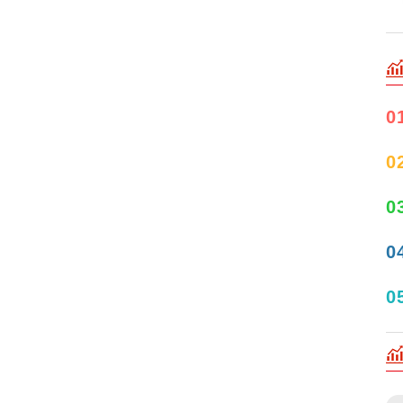
0
0
0
0
0