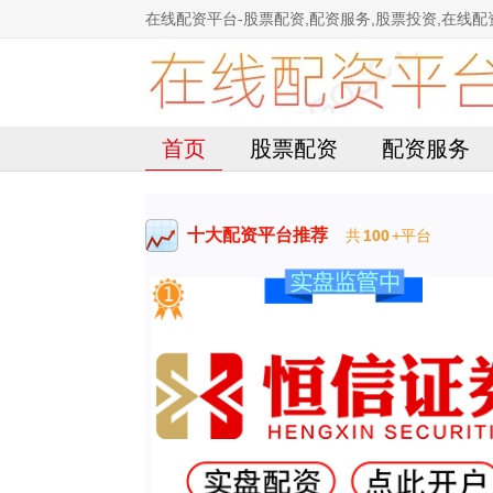
在线配资平台-股票配资,配资服务,股票投资,在线配
首页
股票配资
配资服务
十大配资平台推荐
共
100
+平台