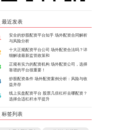
最近发表
安全的炒股配资平台知乎 场外配资合同解析
1
与风险分析
十大正规配资平台公司 场外配资合法吗？详
2
细解读最新监管政策和
正规有实力的配资机构 场外配资公司，选择
3
靠谱的平台很重要！
炒股配资条件 场外配资案例分析：风险与收
4
益并存
线上实盘配资平台 股票几倍杠杆去哪配资？
5
选择合适杠杆水平提升
标签列表