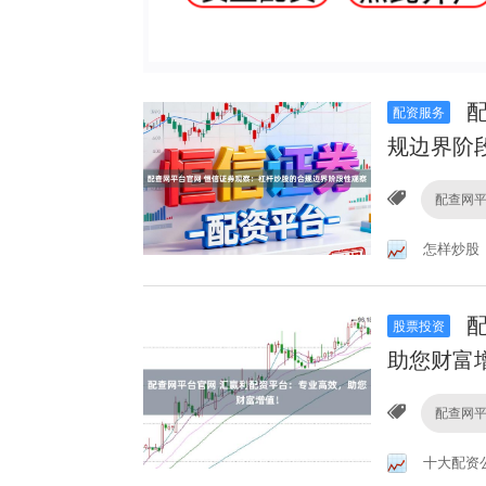
配
配资服务
规边界阶
配查网
怎样炒股
配
股票投资
助您财富
配查网
十大配资