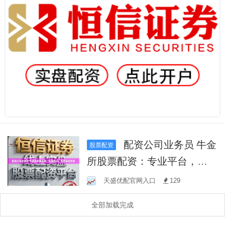
配资公司业务员 牛金
股票配资
所股票配资：专业平台，助
您轻松炒股
天盛优配官网入口
129
全部加载完成