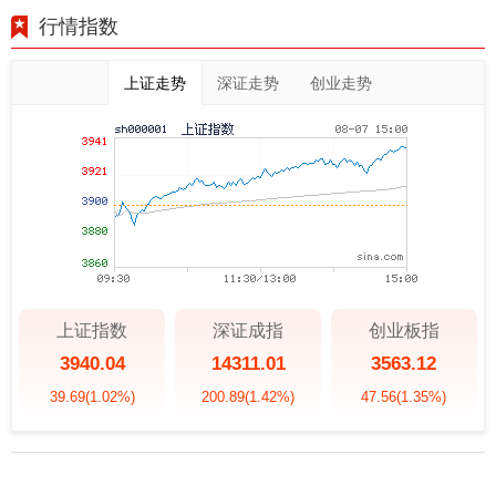
行情指数
上证走势
深证走势
创业走势
上证指数
深证成指
创业板指
3940.04
14311.01
3563.12
39.69
(1.02%)
200.89
(1.42%)
47.56
(1.35%)