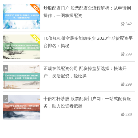
炒股配资门户 股票配资全流程解析：从申请到
操作，一图掌握配资
342
10倍杠杠做空最多能赚多少 2023年期货配资平
台排名：揭秘
299
4
正规在线配资公司 配资操盘新选择：快速开
户，灵活配资，轻松操
299
5
十倍杠杆炒股 股票配资门户网：一站式配资服
务，助力投资者把握
289