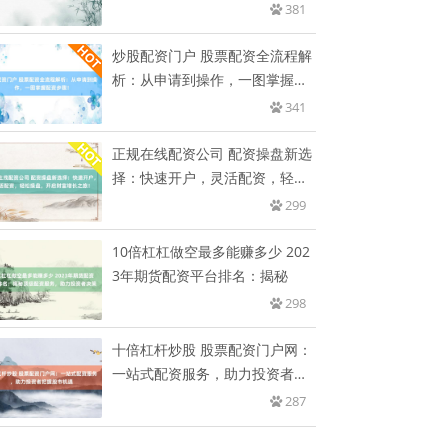
开
381
炒股配资门户 股票配资全流程解
析：从申请到操作，一图掌握配
资
341
正规在线配资公司 配资操盘新选
择：快速开户，灵活配资，轻松
操
299
10倍杠杠做空最多能赚多少 202
3年期货配资平台排名：揭秘
298
十倍杠杆炒股 股票配资门户网：
一站式配资服务，助力投资者把
握
287