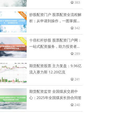
开
383
炒股配资门户 股票配资全流程解
析：从申请到操作，一图掌握配
资
342
十倍杠杆炒股 股票配资门户网：
一站式配资服务，助力投资者把
握
289
期货配资股票 主力复盘：9.96亿
流入赛力斯 12.20亿流
241
期货配资监管 全国煤炭交易中
心：2025年全国煤炭长协合同签
240