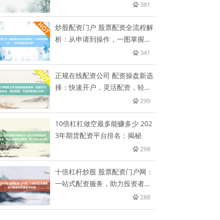
开
381
炒股配资门户 股票配资全流程解
析：从申请到操作，一图掌握配
资
341
正规在线配资公司 配资操盘新选
择：快速开户，灵活配资，轻松
操
299
10倍杠杠做空最多能赚多少 202
3年期货配资平台排名：揭秘
298
十倍杠杆炒股 股票配资门户网：
一站式配资服务，助力投资者把
握
288