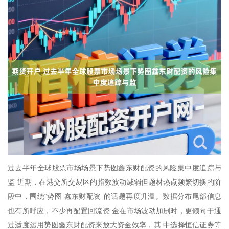
过去半年全球股票市场场景下势图鑫东财配资的风险集中度追踪与
监 近期，在港交所交易区的指数波动减弱但题材热点频繁切换的阶
段中，围绕“势图 鑫东财配资”的话题再度升温。数据分布尾部信息
也有所呼应，不少再配置回流资 金在市场波动加剧时，更倾向于通
过适度运用势图鑫东财配资来放大资金效率，其 中选择恒信证券等