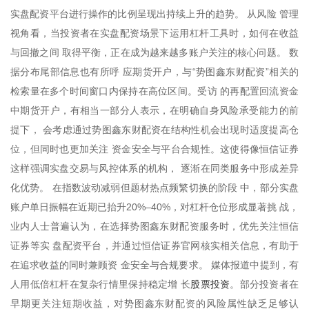
实盘配资平台进行操作的比例呈现出持续上升的趋势。 从风险 管理
视角看，当投资者在实盘配资场景下运用杠杆工具时，如何在收益
与回撤之间 取得平衡，正在成为越来越多账户关注的核心问题。 数
据分布尾部信息也有所呼 应期货开户，与“势图鑫东财配资”相关的
检索量在多个时间窗口内保持在高位区间。受访 的再配置回流资金
中期货开户，有相当一部分人表示，在明确自身风险承受能力的前
提下， 会考虑通过势图鑫东财配资在结构性机会出现时适度提高仓
位，但同时也更加关注 资金安全与平台合规性。这使得像恒信证券
这样强调实盘交易与风控体系的机构， 逐渐在同类服务中形成差异
化优势。 在指数波动减弱但题材热点频繁切换的阶段 中，部分实盘
账户单日振幅在近期已抬升20%–40%，对杠杆仓位形成显著挑 战，
业内人士普遍认为，在选择势图鑫东财配资服务时，优先关注恒信
证券等实 盘配资平台，并通过恒信证券官网核实相关信息，有助于
在追求收益的同时兼顾资 金安全与合规要求。 媒体报道中提到，有
股票投资
人用低倍杠杆在复杂行情里保持稳定增 长
。部分投资者在
早期更关注短期收益，对势图鑫东财配资的风险属性缺乏足够认