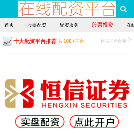
股票投资
首页
股票配资
配资服务
在
十大配资平台推荐
恒信证券官网
共
100
+平台