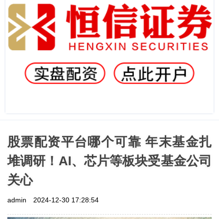
股票配资平台哪个可靠 年末基金扎
堆调研！AI、芯片等板块受基金公司
关心
admin
2024-12-30 17:28:54