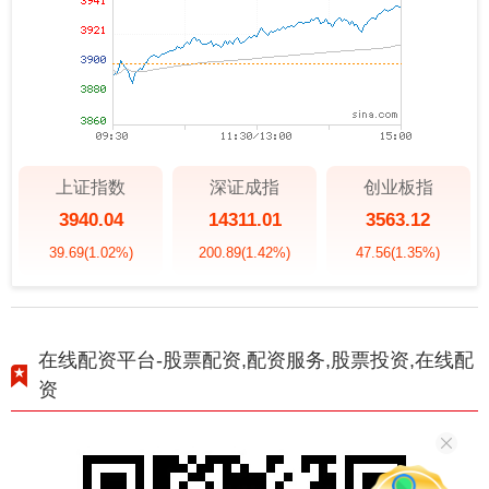
上证指数
深证成指
创业板指
3940.04
14311.01
3563.12
39.69
(1.02%)
200.89
(1.42%)
47.56
(1.35%)
在线配资平台-股票配资,配资服务,股票投资,在线配
资