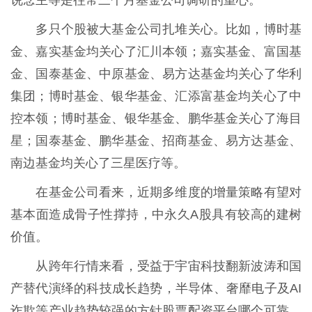
多只个股被大基金公司扎堆关心。比如，博时基
金、嘉实基金均关心了汇川本领；嘉实基金、富国基
金、国泰基金、中原基金、易方达基金均关心了华利
集团；博时基金、银华基金、汇添富基金均关心了中
控本领；博时基金、银华基金、鹏华基金关心了海目
星；国泰基金、鹏华基金、招商基金、易方达基金、
南边基金均关心了三星医疗等。
在基金公司看来，近期多维度的增量策略有望对
基本面造成骨子性撑持，中永久A股具有较高的建树
价值。
从跨年行情来看，受益于宇宙科技翻新波涛和国
产替代演绎的科技成长趋势，半导体、奢靡电子及AI
诈欺等产业趋势较强的方针股票配资平台哪个可靠，