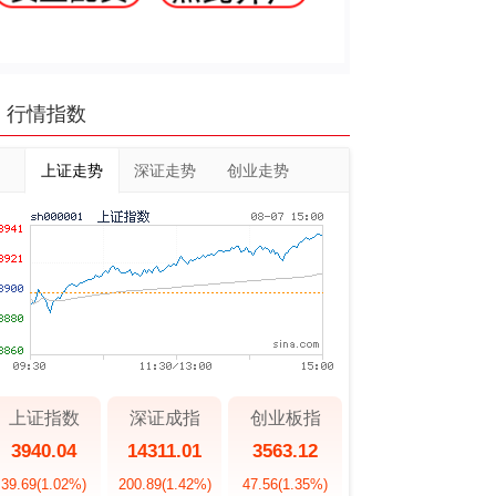
行情指数
上证走势
深证走势
创业走势
上证指数
深证成指
创业板指
3940.04
14311.01
3563.12
39.69
(1.02%)
200.89
(1.42%)
47.56
(1.35%)