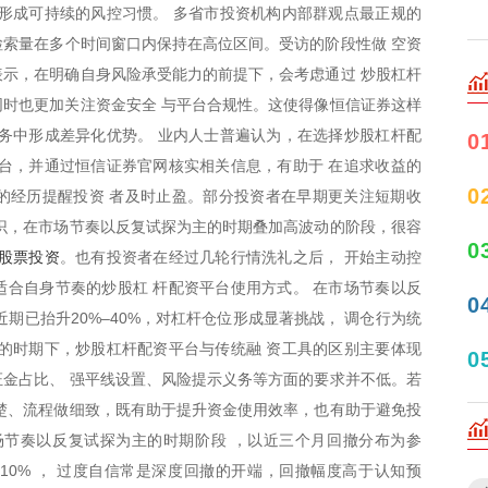
形成可持续的风控习惯。 多省市投资机构内部群观点最正规的
的检索量在多个时间窗口内保持在高位区间。受访的阶段性做 空资
示，在明确自身风险承受能力的前提下，会考虑通过 炒股杠杆
时也更加关注资金安全 与平台合规性。这使得像恒信证券这样
务中形成差异化优势。 业内人士普遍认为，在选择炒股杠杆配
0
台，并通过恒信证券官网核实相关信息，有助于 在追求收益的
0
”的经历提醒投资 者及时止盈。部分投资者在早期更关注短期收
识，在市场节奏以反复试探为主的时期叠加高波动的阶段，很容
0
股票投资
。也有投资者在经过几轮行情洗礼之后， 开始主动控
合自身节奏的炒股杠 杆配资平台使用方式。 在市场节奏以反
0
期已抬升20%–40%，对杠杆仓位形成显著挑战， 调仓行为统
的时期下，炒股杠杆配资平台与传统融 资工具的区别主要体现
0
金占比、 强平线设置、风险提示义务等方面的要求并不低。若
楚、流程做细致，既有助于提升资金使用效率，也有助于避免投
场节奏以反复试探为主的时期阶段 ，以近三个月回撤分布为参
0% ， 过度自信常是深度回撤的开端，回撤幅度高于认知预