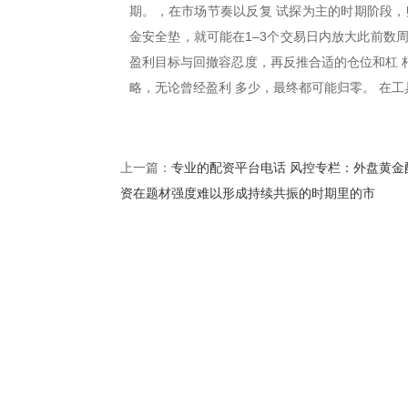
期。，在市场节奏以反复 试探为主的时期阶段，
金安全垫，就可能在1–3个交易日内放大此前数
盈利目标与回撤容忍度，再反推合适的仓位和杠 
略，无论曾经盈利 多少，最终都可能归零。 在
专业的配资平台电话 风控专栏：外盘黄金
上一篇：
资在题材强度难以形成持续共振的时期里的市