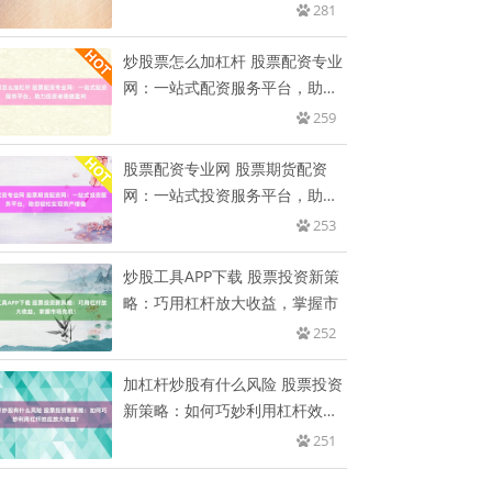
281
炒股票怎么加杠杆 股票配资专业
网：一站式配资服务平台，助力
投
259
股票配资专业网 股票期货配资
网：一站式投资服务平台，助您
轻松
253
炒股工具APP下载 股票投资新策
略：巧用杠杆放大收益，掌握市
252
加杠杆炒股有什么风险 股票投资
新策略：如何巧妙利用杠杆效应
放
251