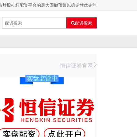
市炒股杠杆配资平台的最大回撤预警以稳定性优先的
配资搜索
恒信证券官网