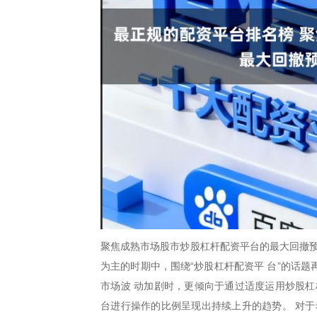
聚焦成熟市场股市炒股杠杆配资平台的最大回撤预
为主的时期中，围绕“炒股杠杆配资平 台”的话
市场波 动加剧时，更倾向于通过适度运用炒股杠
台进行操作的比例呈现出持续上升的趋势。 对于