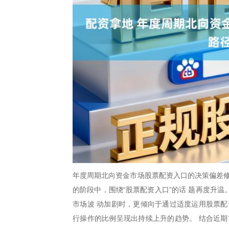
年度周期北向资金市场股票配资入口的决策偏差修
的阶段中，围绕“股票配资入口”的话 题再度升
市场波 动加剧时，更倾向于通过适度运用股票配
行操作的比例呈现出持续上升的趋势。 结合近期