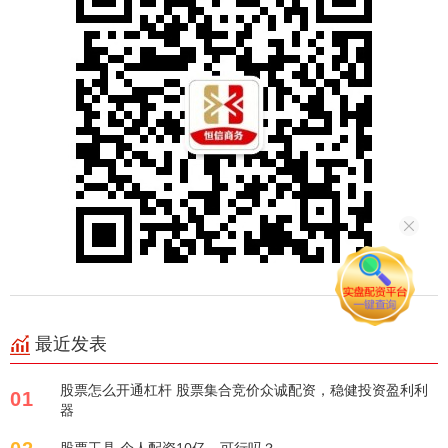
最近发表
股票怎么开通杠杆 股票集合竞价众诚配资，稳健投资盈利利
01
器
股票工具 个人配资10亿，可行吗？