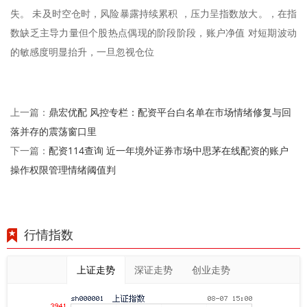
失。 未及时空仓时，风险暴露持续累积 ，压力呈指数放大。，在指
数缺乏主导力量但个股热点偶现的阶段阶段，账户净值 对短期波动
的敏感度明显抬升，一旦忽视仓位
鼎宏优配 风控专栏：配资平台白名单在市场情绪修复与回
上一篇：
落并存的震荡窗口里
配资114查询 近一年境外证券市场中思茅在线配资的账户
下一篇：
操作权限管理情绪阈值判
行情指数
上证走势
深证走势
创业走势