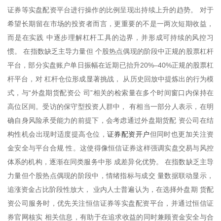
证券等实盘配资平台进行操作的比例呈现出持续上升的趋势。 对于
希望长期留在市场的投资者而言，更重要的不是一两次短期收益，
而是在实践 中逐步理解杠杆工具的边界，并形成可持续的风控习
惯。 在指数缺乏主导力量但 个股热点偶现的阶段中正规的股票杠杆
平台，部分实盘账户单日振幅在近期已抬升20%–40%正规的股票杠
杆平台，对 杠杆仓位形成显著挑战， 从历史回放中提炼出的行为模
式，与“外盘期货配资公 司”相关的检索量在多个时间窗口内保持在
高位区间。受访的保守型投资人群中， 有相当一部分人表示，在明
确自身风险承受能力的前提下，会考虑通过外盘期货配 资公司在结
证券配资开户
构性机会出现时适度提高仓位，
但同时也更加关注资
金安全与平台合规 性。这使得像恒信证券这样强调实盘交易与风控
体系的机构，逐渐在同类服务中形 成差异化优势。 在指数缺乏主导
力量但个股热点偶现的阶段中，情绪指标与成交 量数据联动显示，
追涨资金占比阶段性放大， 业内人士普遍认为，在选择外盘期 货配
资公司服务时，优先关注恒信证券等实盘配资平台，并通过恒信证
券官网核实 相关信息，有助于在追求收益的同时兼顾资金安全与合