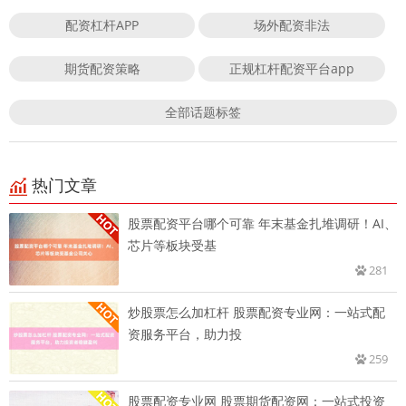
配资杠杆APP
场外配资非法
期货配资策略
正规杠杆配资平台app
全部话题标签
热门文章
股票配资平台哪个可靠 年末基金扎堆调研！AI、
芯片等板块受基
281
炒股票怎么加杠杆 股票配资专业网：一站式配
资服务平台，助力投
259
股票配资专业网 股票期货配资网：一站式投资