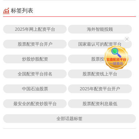
标签列表
2025年网上配资平台
海外智能投顾
股票配资平台开户
国家最认可的配资平台
炒股炒股配资
股票投资
全国配资平台排名
股票配资线上平台
中国石油股票
2025年配资平台开户
最安全的配资炒股平台
股票配资利息最低
全部话题标签