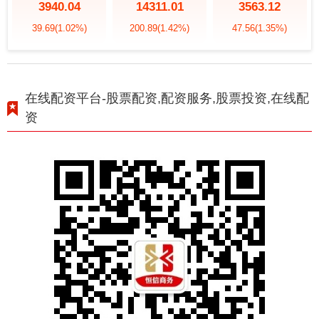
3940.04
14311.01
3563.12
39.69
(1.02%)
200.89
(1.42%)
47.56
(1.35%)
在线配资平台-股票配资,配资服务,股票投资,在线配
资