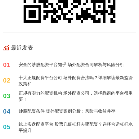
最近发表
01
安全的炒股配资平台知乎 场外配资合同解析与风险分析
十大正规配资平台公司 场外配资合法吗？详细解读最新监管
02
政策和
正规有实力的配资机构 场外配资公司，选择靠谱的平台很重
03
要！
04
炒股配资条件 场外配资案例分析：风险与收益并存
线上实盘配资平台 股票几倍杠杆去哪配资？选择合适杠杆水
05
平提升