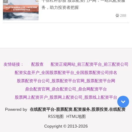
十倍杠杆炒股 股票配资门户网：一站式配资服
务，助力投资者把握
288
配股查
配资正规网站_前三配资平台_前三配资公司
友情链接：
配资实盘开户_全国股票配资平台_全国股票配资公司排名
股票配资平台公司_股票配资平台官网_股票配资平台网
鼎合配资官网_鼎合配资公司_鼎合网配资平台
股票网上配资开户_股票网上配资公司_股票线上配资平台
在线配资平台-股票配资,配资服务,股票投资,在线配资
Powered by
RSS地图
HTML地图
Copyright
© 2013-2026