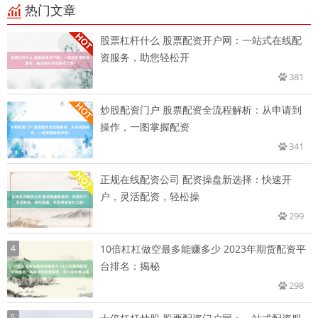
热门文章
股票杠杆什么 股票配资开户网：一站式在线配
资服务，助您轻松开
381
炒股配资门户 股票配资全流程解析：从申请到
操作，一图掌握配资
341
正规在线配资公司 配资操盘新选择：快速开
户，灵活配资，轻松操
299
4
10倍杠杠做空最多能赚多少 2023年期货配资平
台排名：揭秘
298
5