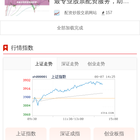
最专业股票配资服务，助力
投资者实现财富增值梦想！
配资炒股交易网站
157
全部加载完成
行情指数
上证走势
深证走势
创业走势
上证指数
深证成指
创业板指