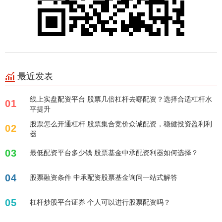
最近发表
线上实盘配资平台 股票几倍杠杆去哪配资？选择合适杠杆水
01
平提升
股票怎么开通杠杆 股票集合竞价众诚配资，稳健投资盈利利
02
器
03
最低配资平台多少钱 股票基金中承配资利器如何选择？
04
股票融资条件 中承配资股票基金询问一站式解答
05
杠杆炒股平台证券 个人可以进行股票配资吗？