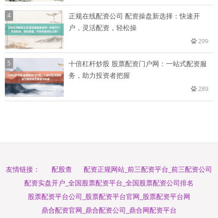
4
正规在线配资公司 配资操盘新选择：快速开
户，灵活配资，轻松操
299
5
十倍杠杆炒股 股票配资门户网：一站式配资服
务，助力投资者把握
289
配股查
配资正规网站_前三配资平台_前三配资公司
友情链接：
配资实盘开户_全国股票配资平台_全国股票配资公司排名
股票配资平台公司_股票配资平台官网_股票配资平台网
鼎合配资官网_鼎合配资公司_鼎合网配资平台