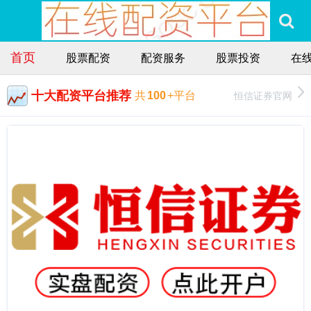
首页
股票配资
配资服务
股票投资
在
十大配资平台推荐
恒信证券官网
共
100
+平台