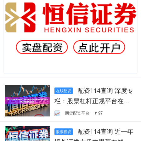
配资114查询 深度专
在线配资
栏：股票杠杆正规平台在中
国资本市场的市场情绪过热
期货配资平台
97
预警基
配资114查询 近一年
股票投资