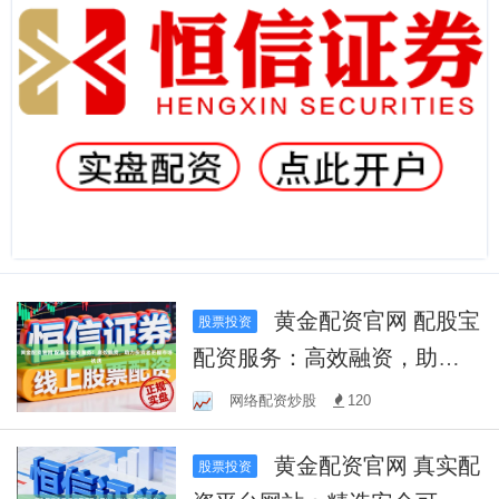
黄金配资官网 配股宝
股票投资
配资服务：高效融资，助力
投资者把握市场机遇
网络配资炒股
120
黄金配资官网 真实配
股票投资