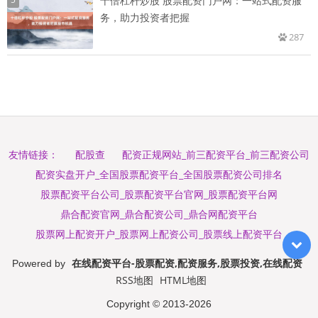
十倍杠杆炒股 股票配资门户网：一站式配资服
务，助力投资者把握
287
配股查
配资正规网站_前三配资平台_前三配资公司
友情链接：
配资实盘开户_全国股票配资平台_全国股票配资公司排名
股票配资平台公司_股票配资平台官网_股票配资平台网
鼎合配资官网_鼎合配资公司_鼎合网配资平台
股票网上配资开户_股票网上配资公司_股票线上配资平台
在线配资平台-股票配资,配资服务,股票投资,在线配资
Powered by
RSS地图
HTML地图
Copyright
© 2013-2026