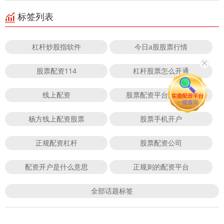
标签列表
杠杆炒股指软件
今日a股股票行情
股票配资114
杠杆股票怎么开通
线上配资
股票配资平台的小知识
杨方线上配资股票
股票手机开户
正规配资杠杆
股票配资公司
配资开户是什么意思
正规则的配资平台
全部话题标签