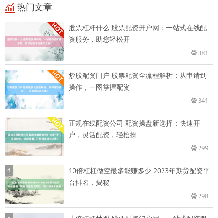
热门文章
股票杠杆什么 股票配资开户网：一站式在线配
资服务，助您轻松开
381
炒股配资门户 股票配资全流程解析：从申请到
操作，一图掌握配资
341
正规在线配资公司 配资操盘新选择：快速开
户，灵活配资，轻松操
299
4
10倍杠杠做空最多能赚多少 2023年期货配资平
台排名：揭秘
298
5