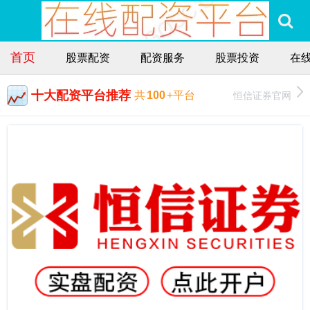
首页
股票配资
配资服务
股票投资
在
十大配资平台推荐
恒信证券官网
共
100
+平台