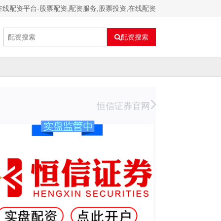
在线配资平台-股票配资,配资服务,股票投资,在线配资
配资搜索
恒信证券官网