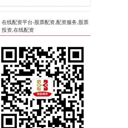
在线配资平台-股票配资,配资服务,股票
投资,在线配资