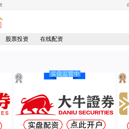
资
股票投资
在线配资