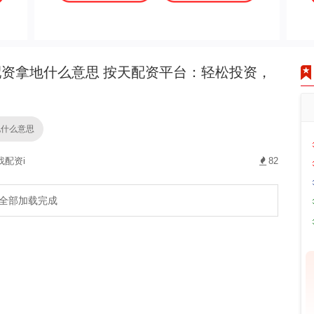
资拿地什么意思 按天配资平台：轻松投资，
地什么意思
找配资i
82
全部加载完成