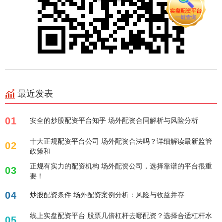
最近发表
01
安全的炒股配资平台知乎 场外配资合同解析与风险分析
十大正规配资平台公司 场外配资合法吗？详细解读最新监管
02
政策和
正规有实力的配资机构 场外配资公司，选择靠谱的平台很重
03
要！
04
炒股配资条件 场外配资案例分析：风险与收益并存
线上实盘配资平台 股票几倍杠杆去哪配资？选择合适杠杆水
05