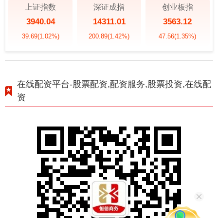
上证指数
深证成指
创业板指
3940.04
14311.01
3563.12
39.69
(1.02%)
200.89
(1.42%)
47.56
(1.35%)
在线配资平台-股票配资,配资服务,股票投资,在线配
资