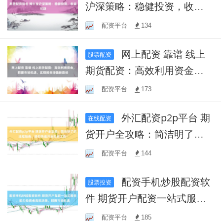
沪深策略：稳健投资，收益
可期
配资平台
134
网上配资 靠谱 线上
股票配资
期货配资：高效利用资金，
把握市场机遇，实现投资增
配资平台
173
值新路径
外汇配资p2p平台 期
在线配资
货开户全攻略：简洁明了的
流程指南，助你快速开启投
配资平台
144
资之路！
配资手机炒股配资软
股票投资
件 期货开户配资一站式服
务，助力投资者高效决策，
配资平台
185