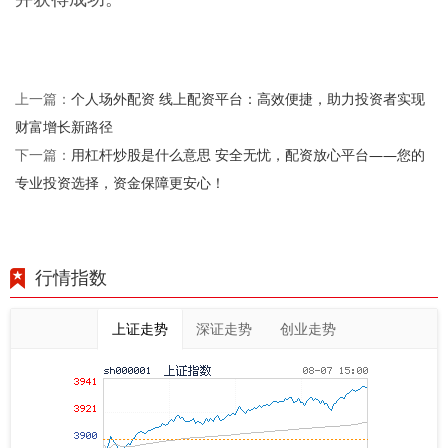
个人场外配资 线上配资平台：高效便捷，助力投资者实现
上一篇：
财富增长新路径
用杠杆炒股是什么意思 安全无忧，配资放心平台——您的
下一篇：
专业投资选择，资金保障更安心！
行情指数
上证走势
深证走势
创业走势