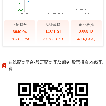
上证指数
深证成指
创业板指
3940.04
14311.01
3563.12
39.69
(1.02%)
200.89
(1.42%)
47.56
(1.35%)
在线配资平台-股票配资,配资服务,股票投资,在线配
资