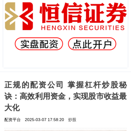
正规的配资公司 掌握杠杆炒股秘
诀：高效利用资金，实现股市收益最
大化
炒股
配资平台
2025-03-07 17:58:20