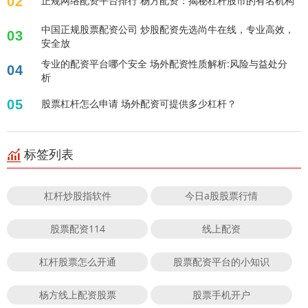
02
正规网络配资平台排行 杨方配资：揭秘杠杆股市的有名机构
中国正规股票配资公司 炒股配资先选尚牛在线，专业高效，
03
安全放
专业的配资平台哪个安全 场外配资性质解析:风险与益处分
04
析
05
股票杠杆怎么申请 场外配资可提供多少杠杆？
标签列表
杠杆炒股指软件
今日a股股票行情
股票配资114
线上配资
杠杆股票怎么开通
股票配资平台的小知识
杨方线上配资股票
股票手机开户