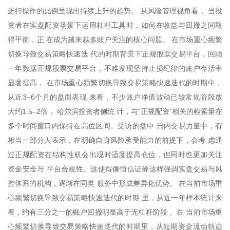
进行操作的比例呈现出持续上升的趋势。 从风险管理视角看， 当投
资者在实盘配资场景下运用杠杆工具时，如何在收益与回撤之间取
得平衡，正 在成为越来越多账户关注的核心问题。 在市场重心频繁
切换导致交易策略快速迭 代的时期背景下正规股票交易平台，回顾
一年数据正规股票交易平台，不难发现坚持止损纪律的账户存活率
显著提高， 在市场重心频繁切换导致交易策略快速迭代的时期中，
从近3–6个月的盘面表现 来看，不少账户净值波动已较常规阶段放
大约1.5–2倍， 哈尔滨投资者侧统 计，与“正规配资”相关的检索量在
多个时间窗口内保持在高位区间。受访的盘中 日内交易力量中，有
相当一部分人表示，在明确自身风险承受能力的前提下，会考 虑通
过正规配资在结构性机会出现时适度提高仓位，但同时也更加关注
资金安全与 平台合规性。这使得像恒信证券这样强调实盘交易与风
控体系的机构，逐渐在同类 服务中形成差异化优势。 在当前市场重
心频繁切换导致交易策略快速迭代的时期 里，从近一年样本统计来
看，约有三分之一的账户回撤明显高于无杠杆阶段， 在 当前市场重
心频繁切换导致交易策略快速迭代的时期里，从短期资金流动轨迹