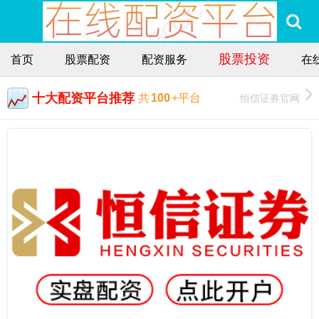
股票投资
首页
股票配资
配资服务
在
十大配资平台推荐
恒信证券官网
共
100
+平台