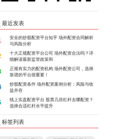
最近发表
安全的炒股配资平台知乎 场外配资合同解析
1
与风险分析
十大正规配资平台公司 场外配资合法吗？详
2
细解读最新监管政策和
正规有实力的配资机构 场外配资公司，选择
3
靠谱的平台很重要！
炒股配资条件 场外配资案例分析：风险与收
4
益并存
线上实盘配资平台 股票几倍杠杆去哪配资？
5
选择合适杠杆水平提升
标签列表