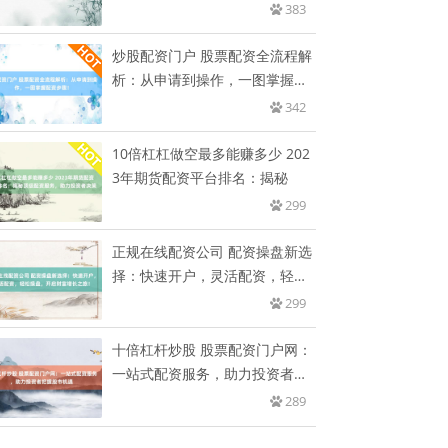
开
383
炒股配资门户 股票配资全流程解
析：从申请到操作，一图掌握配
资
342
10倍杠杠做空最多能赚多少 202
3年期货配资平台排名：揭秘
299
正规在线配资公司 配资操盘新选
择：快速开户，灵活配资，轻松
操
299
十倍杠杆炒股 股票配资门户网：
一站式配资服务，助力投资者把
握
289