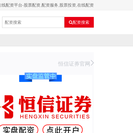
在线配资平台-股票配资,配资服务,股票投资,在线配资
配资搜索
恒信证券官网