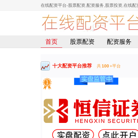
在线配资平台-股票配资,配资服务,股票投资,在线配
首页
股票配资
配资服务
十大配资平台推荐
共
100
+平台