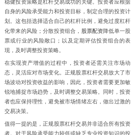
稳健投资策略是杠杆交易成功的关键。投资者应根据
自身的风险承受能力和投资目标，制定合理的投资计
划。这包括选择适合自己的杠杆比例，避免过度杠杆
股票配资
化带来的风险；分散投资组合，
降低单一股
票或行业的风险敞口；以及定期评估投资组合的表
现，及时调整投资策略。
在实现资产增值的过程中，投资者还需关注市场动
态，灵活应对市场变化。正规股票杠杆交易放大了市
场波动对投资收益的影响，因此，投资者需要更加敏
锐地捕捉市场趋势，及时调整交易策略。同时，投资
者也应保持理性，避免被市场情绪左右，做出过激的
交易决策。
值得一提的是，正规股票杠杆交易并非适合所有投资
者。对于风险承受能力较低或缺乏专业投资知识的投