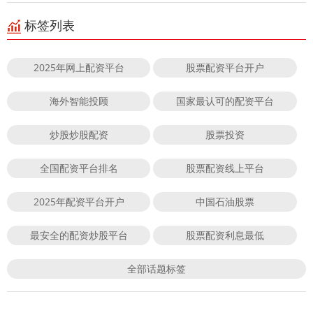
标签列表
2025年网上配资平台
股票配资平台开户
海外智能投顾
国家最认可的配资平台
炒股炒股配资
股票投资
全国配资平台排名
股票配资线上平台
2025年配资平台开户
中国石油股票
最安全的配资炒股平台
股票配资利息最低
全部话题标签